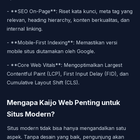
- **SEO On-Page**: Riset kata kunci, meta tag yang
relevan, heading hierarchy, konten berkualitas, dan
internal linking.
- **Mobile-First Indexing**: Memastikan versi
mobile situs diutamakan oleh Google.
- **Core Web Vitals**: Mengoptimalkan Largest
Contentful Paint (LCP), First Input Delay (FID), dan
Cumulative Layout Shift (CLS).
Mengapa Kaijo Web Penting untuk
Situs Modern?
Situs modern tidak bisa hanya mengandalkan satu
aspek. Tanpa desain yang baik, pengunjung akan