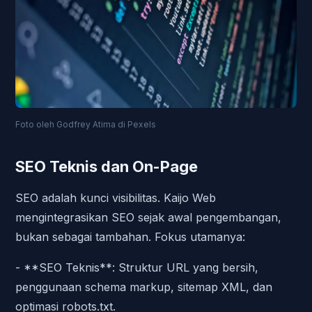
Foto oleh Godfrey Atima di Pexels
SEO Teknis dan On-Page
SEO adalah kunci visibilitas. Kaijo Web
mengintegrasikan SEO sejak awal pengembangan,
bukan sebagai tambahan. Fokus utamanya:
- **SEO Teknis**: Struktur URL yang bersih,
penggunaan schema markup, sitemap XML, dan
optimasi robots.txt.