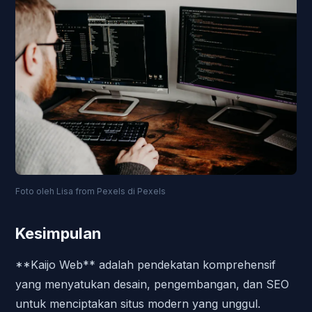
Foto oleh Lisa from Pexels di Pexels
Kesimpulan
**Kaijo Web** adalah pendekatan komprehensif
yang menyatukan desain, pengembangan, dan SEO
untuk menciptakan situs modern yang unggul.