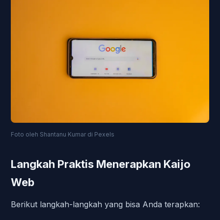
Foto oleh Shantanu Kumar di Pexels
Langkah Praktis Menerapkan Kaijo
Web
Berikut langkah-langkah yang bisa Anda terapkan: