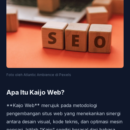
Foto oleh Atlantic Ambience di Pexels
Apa Itu Kaijo Web?
**Kaijo Web** merujuk pada metodologi
pengembangan situs web yang menekankan sinergi
antara desain visual, kode teknis, dan optimasi mesin
pencari. Istilah "Kaijo" sendiri berasal dari bahasa