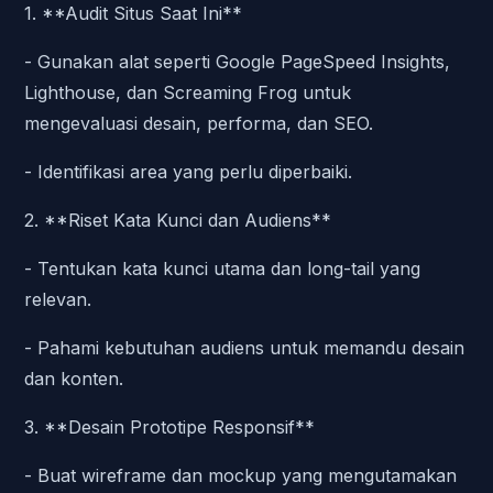
1. **Audit Situs Saat Ini**
- Gunakan alat seperti Google PageSpeed Insights,
Lighthouse, dan Screaming Frog untuk
mengevaluasi desain, performa, dan SEO.
- Identifikasi area yang perlu diperbaiki.
2. **Riset Kata Kunci dan Audiens**
- Tentukan kata kunci utama dan long-tail yang
relevan.
- Pahami kebutuhan audiens untuk memandu desain
dan konten.
3. **Desain Prototipe Responsif**
- Buat wireframe dan mockup yang mengutamakan